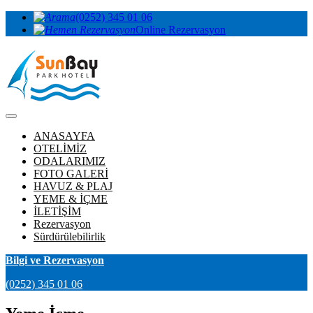
(0252) 345 01 06
Online Rezervasyon
ANASAYFA
OTELİMİZ
ODALARIMIZ
FOTO GALERİ
HAVUZ & PLAJ
YEME & İÇME
İLETİŞİM
Rezervasyon
Sürdürülebilirlik
Bilgi ve Rezervasyon
(0252) 345 01 06